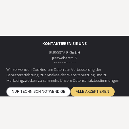
KONTAKTIEREN SIE UNS
EUROSTAIR GmbH
Juteweberstr. 5
48432 Rheine
Wir verwenden Cookies, um Daten zur Verbesserung der
+49 5975 953907 - 0
Benutzererfahrung, zur Analyse der Websitenutzung und zu
info@eurostair.de
Marketingzwecken zu sammeln.
Unsere Datenschutzbestimmungen
PRODUKTE
NUR TECHNISCH NOTWENDIGE
ALLE AKZEPTIEREN
Spindeltreppen
Gerade Treppen
RESSOURCEN
Datenschutz
Umweltschutz