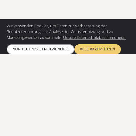
Wir verwenden Cookies, um Daten zur Verbesserung der
Benutzererfahrung, zur Analyse der Websitenutzung und zu
Marketingzwecken zu sammeln.
Unsere Datenschutzbestimmungen
KONTAKTIEREN SIE UNS
NUR TECHNISCH NOTWENDIGE
ALLE AKZEPTIEREN
EUROSTAIR GmbH
Juteweberstr. 5
48432 Rheine
+49 5975 953907 - 0
info@eurostair.de
PRODUKTE
Spindeltreppen
Gerade Treppen
RESSOURCEN
Datenschutz
Umweltschutz