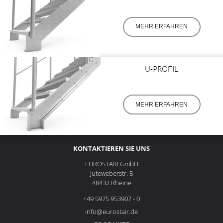
MEHR ERFAHREN
U-PROFIL
MEHR ERFAHREN
KONTAKTIEREN SIE UNS
EUROSTAIR GmbH
Juteweberstr. 5
48432 Rheine
+49 5975 953907 - 0
info@eurostair.de