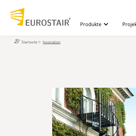
Produkte
Proje
Startseite
>
Inspiration
SPINDELTREPPEN
Die Vorteil
GERADE TREPPEN
3D-KONFIGURAT