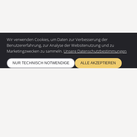
Wir verwenden Cookies, um Daten zur Verbesserung der
KONTAKTIEREN SIE UNS
Benutzererfahrung, zur Analyse der Websitenutzung und zu
Marketingzwecken zu sammeln.
Unsere Datenschutzbestimmungen
EUROSTAIR GmbH
Juteweberstr. 5
NUR TECHNISCH NOTWENDIGE
ALLE AKZEPTIEREN
48432 Rheine
+49 5975 953907 - 0
info@eurostair.de
PRODUKTE
Spindeltreppen
Gerade Treppen
RESSOURCEN
Datenschutz
Umweltschutz